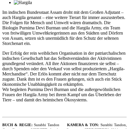
Im indischen Bundesstaat Assam droht mit dem Großen Adjutant –
auch Hargila genannt – eine weitere Tierart für immer auszusterben.
Die Folgen für Mensch und Umwelt wären dramatisch. Die
Biologin Purnima Devi Burman und die Hargila Army, ein Team
von freiwilligen Umweltkriegerinnen aus den Städten und Dörfern
von Assam, setzen sich unermüdlich für den Schutz der seltenen
Storchenart ein.
Der Erfolg der rein weiblichen Organisation in der patriarchalischen
indischen Gesellschaft hat das Selbstverständnis der Aktivistinnen
grundlegend verändert. All ihre Aktionen finanzieren sie selbst –
durch Spenden oder den Verkauf von selbst produziertem „Hargila-
Merchandise“. Der Erlös kommt aber nicht nur dem Tierschutz
zugute. Dank ihm ist es den Frauen gelungen, sich auch ein Stück
ökonomische Unabhängigkeit zu erkämpfen.
Wir begleiten Purnima Devi Burman und die außergewöhnlichen
Frauen der Hargila Army bei ihrem Kampf um das Überleben der
Tiere – und damit des heimischen Ökosystems.
BUCH & REGIE:
Surabhi Tandon
KAMERA & TON:
Surabhi Tandon,