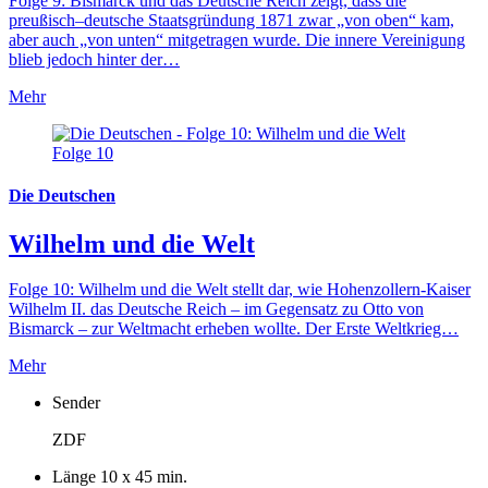
Folge 9: Bismarck und das Deutsche Reich zeigt, dass die
preußisch–deutsche Staatsgründung 1871 zwar „von oben“ kam,
aber auch „von unten“ mitgetragen wurde. Die innere Vereinigung
blieb jedoch hinter der…
Mehr
Folge 10
Die Deutschen
Wilhelm und die Welt
Folge 10: Wilhelm und die Welt stellt dar, wie Hohenzollern-Kaiser
Wilhelm II. das Deutsche Reich – im Gegensatz zu Otto von
Bismarck – zur Weltmacht erheben wollte. Der Erste Weltkrieg…
Mehr
Sender
ZDF
Länge
10 x 45 min.