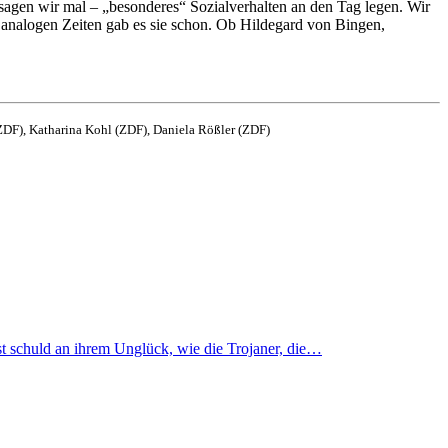
sagen wir mal – „besonderes“ Sozialverhalten an den Tag legen. Wir
 analogen Zeiten gab es sie schon. Ob Hildegard von Bingen,
ZDF), Katharina Kohl (ZDF), Daniela Rößler (ZDF)
st schuld an ihrem Unglück, wie die Trojaner, die…