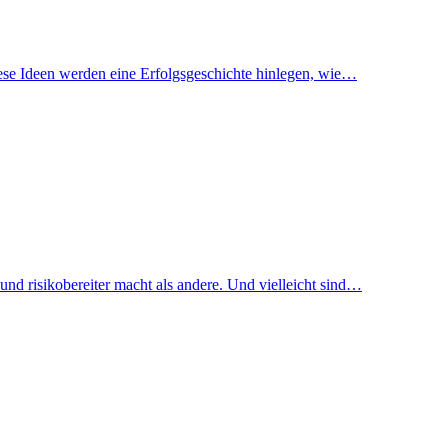
diese Ideen werden eine Erfolgsgeschichte hinlegen, wie…
und risikobereiter macht als andere. Und vielleicht sind…