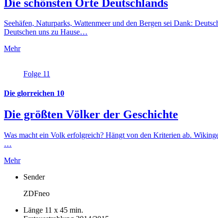
Die schönsten Orte Deutschlands
Seehäfen, Naturparks, Wattenmeer und den Bergen sei Dank: Deutsch
Deutschen uns zu Hause…
Mehr
Folge 11
Die glorreichen 10
Die größten Völker der Geschichte
Was macht ein Volk erfolgreich? Hängt von den Kriterien ab. Wiking
…
Mehr
Sender
ZDFneo
Länge
11 x 45 min.