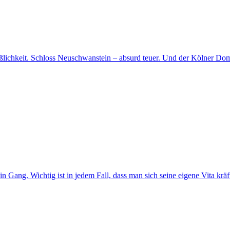
ßlichkeit. Schloss Neuschwanstein – absurd teuer. Und der Kölner Do
 in Gang. Wichtig ist in jedem Fall, dass man sich seine eigene Vita kr