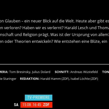
 Glauben – ein neuer Blick auf die Welt. Heute aber gibt e
nen verloren? Haben wir es verlernt? Harald Lesch und Thom
nschaft und Religion prägt. Was ist der Ursprung von allem
 oder Theorien entwickeln? Wie entstehen eine Blüte, ein
MERA:
Tom Bresinsky, Julius Dolard
SCHNITT:
Andreas Wüstefeld
TON
hie Staringer
REDAKTION:
Harald Hamm (ZDF), Isabel Löchte (ZDF)
TV-PREMIERE
SA
15.08. 16:45
ZDF