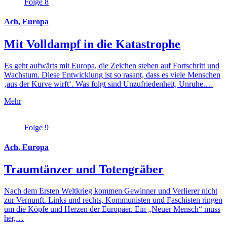
Folge 8
Ach, Europa
Mit Volldampf in die Katastrophe
Es geht aufwärts mit Europa, die Zeichen stehen auf Fortschritt und
Wachstum. Diese Entwicklung ist so rasant, dass es viele Menschen
‚aus der Kurve wirft‘. Was folgt sind Unzufriedenheit, Unruhe.…
Mehr
Folge 9
Ach, Europa
Traumtänzer und Totengräber
Nach dem Ersten Weltkrieg kommen Gewinner und Verlierer nicht
zur Vernunft. Links und rechts, Kommunisten und Faschisten ringen
um die Köpfe und Herzen der Europäer. Ein „Neuer Mensch“ muss
her,…