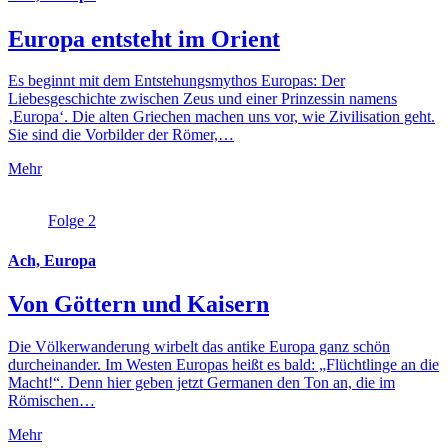
Europa entsteht im Orient
Es beginnt mit dem Entstehungsmythos Europas: Der
Liebesgeschichte zwischen Zeus und einer Prinzessin namens
‚Europa‘. Die alten Griechen machen uns vor, wie Zivilisation geht.
Sie sind die Vorbilder der Römer,…
Mehr
Folge 2
Ach, Europa
Von Göttern und Kaisern
Die Völkerwanderung wirbelt das antike Europa ganz schön
durcheinander. Im Westen Europas heißt es bald: „Flüchtlinge an die
Macht!“. Denn hier geben jetzt Germanen den Ton an, die im
Römischen…
Mehr