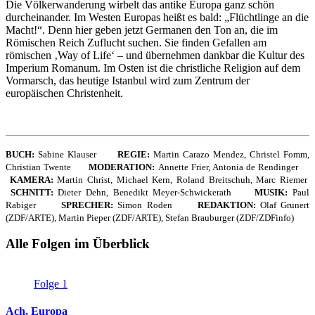
Die Völkerwanderung wirbelt das antike Europa ganz schön
durcheinander. Im Westen Europas heißt es bald: „Flüchtlinge an die
Macht!“. Denn hier geben jetzt Germanen den Ton an, die im
Römischen Reich Zuflucht suchen. Sie finden Gefallen am
römischen ‚Way of Life‘ – und übernehmen dankbar die Kultur des
Imperium Romanum. Im Osten ist die christliche Religion auf dem
Vormarsch, das heutige Istanbul wird zum Zentrum der
europäischen Christenheit.
BUCH:
Sabine Klauser
REGIE:
Martin Carazo Mendez, Christel Fomm,
Christian Twente
MODERATION:
Annette Frier, Antonia de Rendinger
KAMERA:
Martin Christ, Michael Kern, Roland Breitschuh, Marc Riemer
SCHNITT:
Dieter Dehn, Benedikt Meyer-Schwickerath
MUSIK:
Paul
Rabiger
SPRECHER:
Simon Roden
REDAKTION:
Olaf Grunert
(ZDF/ARTE), Martin Pieper (ZDF/ARTE), Stefan Brauburger (ZDF/ZDFinfo)
Alle Folgen im Überblick
Folge 1
Ach, Europa