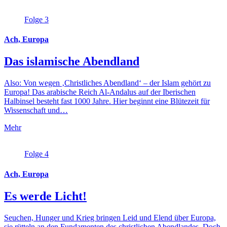
Folge 3
Ach, Europa
Das islamische Abendland
Also: Von wegen ‚Christliches Abendland‘ – der Islam gehört zu
Europa! Das arabische Reich Al-Andalus auf der Iberischen
Halbinsel besteht fast 1000 Jahre. Hier beginnt eine Blütezeit für
Wissenschaft und…
Mehr
Folge 4
Ach, Europa
Es werde Licht!
Seuchen, Hunger und Krieg bringen Leid und Elend über Europa,
sie rütteln an den Fundamenten des christlichen Abendlandes. Doch