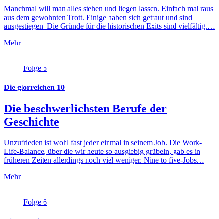
Manchmal will man alles stehen und liegen lassen. Einfach mal raus
aus dem gewohnten Trott. Einige haben sich getraut und sind
ausgestiegen. Die Gründe für die historischen Exits sind vielfältig.…
Mehr
Folge 5
Die glorreichen 10
Die beschwerlichsten Berufe der
Geschichte
Unzufrieden ist wohl fast jeder einmal in seinem Job. Die Work-
Life-Balance, über die wir heute so ausgiebig grübeln, gab es in
früheren Zeiten allerdings noch viel weniger. Nine to five-Jobs…
Mehr
Folge 6