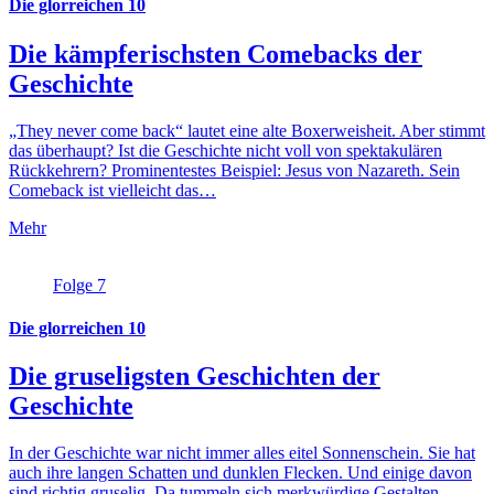
Die glorreichen 10
Die kämpferischsten Comebacks der
Geschichte
„They never come back“ lautet eine alte Boxerweisheit. Aber stimmt
das überhaupt? Ist die Geschichte nicht voll von spektakulären
Rückkehrern? Prominentestes Beispiel: Jesus von Nazareth. Sein
Comeback ist vielleicht das…
Mehr
Folge 7
Die glorreichen 10
Die gruseligsten Geschichten der
Geschichte
In der Geschichte war nicht immer alles eitel Sonnenschein. Sie hat
auch ihre langen Schatten und dunklen Flecken. Und einige davon
sind richtig gruselig. Da tummeln sich merkwürdige Gestalten,