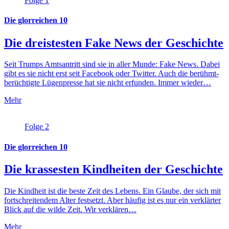
Folge 1
Die glorreichen 10
Die dreistesten Fake News der Geschichte
Seit Trumps Amtsantritt sind sie in aller Munde: Fake News. Dabei
gibt es sie nicht erst seit Facebook oder Twitter. Auch die berühmt-
berüchtigte Lügenpresse hat sie nicht erfunden. Immer wieder…
Mehr
Folge 2
Die glorreichen 10
Die krassesten Kindheiten der Geschichte
Die Kindheit ist die beste Zeit des Lebens. Ein Glaube, der sich mit
fortschreitendem Alter festsetzt. Aber häufig ist es nur ein verklärter
Blick auf die wilde Zeit. Wir verklären…
Mehr